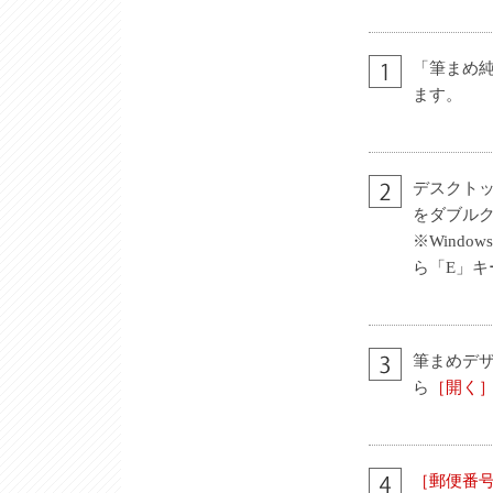
「筆まめ純
ます。
デスクト
をダブル
※Windo
ら「E」キ
筆まめデ
ら
［開く
［郵便番