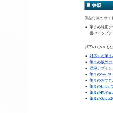
参照
製品付属のガイ
筆まめ純正デザ
書のアップデ
以下の Q&A 
対応する筆ま
筆まめ以外の
収録デザイン
筆まめVer.
筆まめおつき
筆まめBrid
筆まめPOP
筆まめSelec