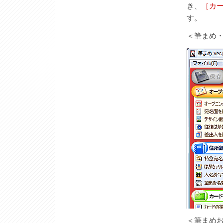
き、
［カ
す。
＜筆まめ・筆
＜筆まめ