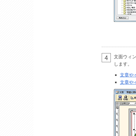
文面ウィ
します。
文章や
文章や