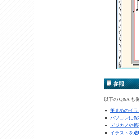
参照
以下の Q&A 
筆まめのイラ
パソコンに保
デジカメや携
イラストを透