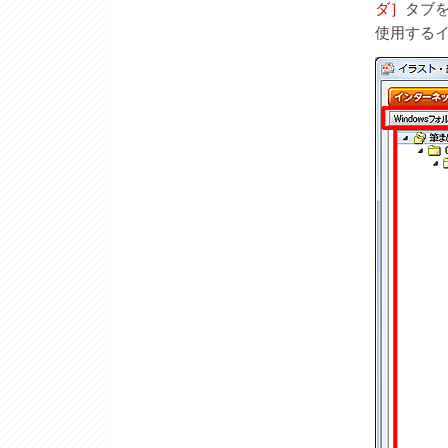
ダ］
タブ
使用する