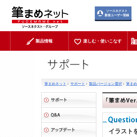
ソースネクスト
新規ユーザー登録
製品情報
楽しむ・使いこなす
筆まめネット
›
サポート
›
製品バージョン選択
›
筆まめV
イラスト