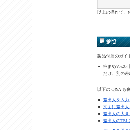
以上の操作で、
参照
製品付属のガイ
筆まめVer.2
だけ、別の差
以下の Q&A 
差出人を入力
文面に差出人
差出人の大き
差出人のTE