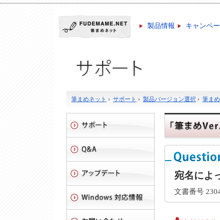
製品情報
キャンペー
筆まめネット
›
サポート
›
製品バージョン選択
›
筆まめV
宛名によ
文書番号 2304