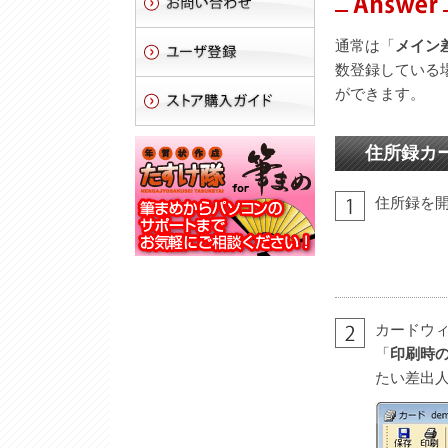
通常は「
メイン
数登録している
ができます。
住所録カ
住所録を
カードウィ
「
印刷時
たい差出