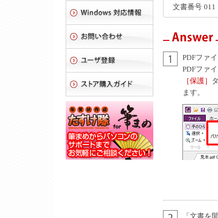
文書番号 011
PDFファ
PDFファ
［保護］
ます。
「文書を