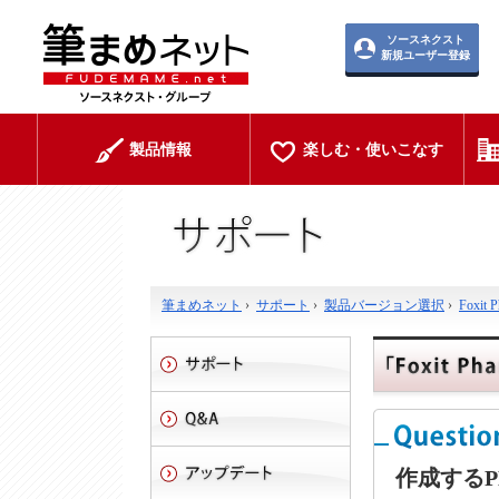
ソースネクスト
新規ユーザー登録
製品情報
楽しむ・使いこなす
筆まめネット
›
サポート
›
製品バージョン選択
›
Foxit 
作成する