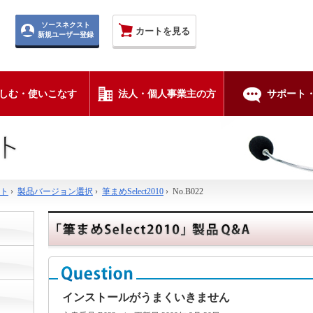
ソースネクスト
カートを見る
新規ユーザー登録
しむ・使いこなす
法人・個人事業主の方
サポート・
ト
›
製品バージョン選択
›
筆まめSelect2010
›
No.B022
インストールがうまくいきません