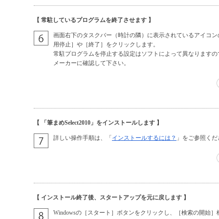
【 常駐しているプログラムを終了させます 】
画面右下のタスクバー（時計の隣）に表示されているアイコン
用停止］や［終了］をクリックします。
常駐プログラムを停止する設定はソフトによって異なりますの
メーカーに確認して下さい。
【 「筆まめSelect2010」をインストールします 】
詳しい操作手順は、「
インストールするには？
」をご参照くだ
【 インストール終了後、スタートアップを元に戻します 】
Windowsの［スタート］ボタンをクリックし、［検索の開始］欄に