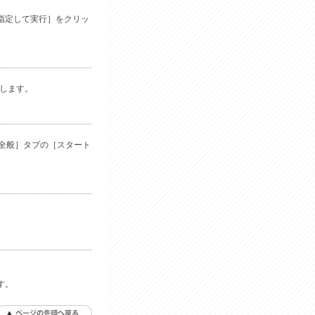
を指定して実行］をクリッ
クします。
全般］タブの［スタート
す。