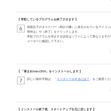
【 常駐しているプログラムを終了させます 】
画面右下のタスクバー（時計の隣）に表示されているアイコン
用停止］や［終了］をクリックします。
常駐プログラムを停止する設定はソフトによって異なりますの
メーカーに確認して下さい。
【 「筆まめSelect2010」をインストールします 】
詳しい操作手順は、「
インストールするには？
」をご参照くだ
【 インストール終了後、スタートアップを元に戻します 】