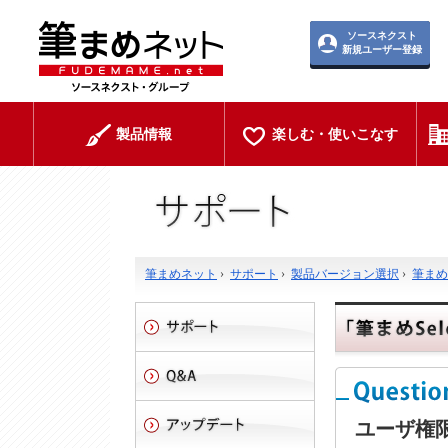
ソースネクスト
新規ユーザー登録
製品情報
楽しむ・使いこなす
筆まめネット
›
サポート
›
製品バージョン選択
›
筆まめSe
ユーザ権