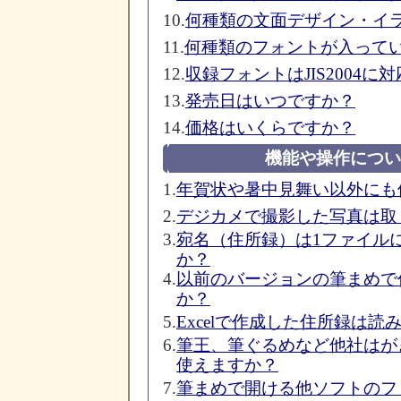
10.
何種類の文面デザイン・イ
11.
何種類のフォントが入って
12.
収録フォントはJIS2004
13.
発売日はいつですか？
14.
価格はいくらですか？
機能や操作につい
1.
年賀状や暑中見舞い以外にも
2.
デジカメで撮影した写真は取
3.
宛名（住所録）は1ファイル
か？
4.
以前のバージョンの筆まめで
か？
5.
Excelで作成した住所録は読
6.
筆王、筆ぐるめなど他社はが
使えますか？
7.
筆まめで開ける他ソフトのフ