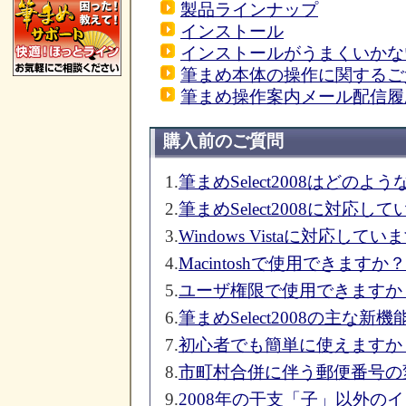
製品ラインナップ
インストール
インストールがうまくいかな
筆まめ本体の操作に関するご
筆まめ操作案内メール配信履
購入前のご質問
1.
筆まめSelect2008はどの
2.
筆まめSelect2008に対応し
3.
Windows Vistaに対応して
4.
Macintoshで使用できますか？
5.
ユーザ権限で使用できますか
6.
筆まめSelect2008の主な新
7.
初心者でも簡単に使えますか
8.
市町村合併に伴う郵便番号の
9.
2008年の干支「子」以外の