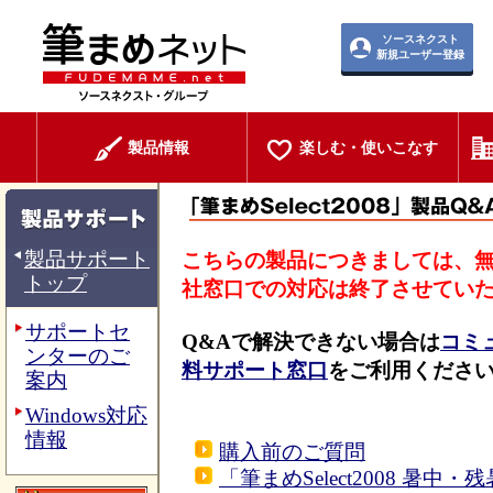
ソースネクスト
新規ユーザー登録
製品情報
楽しむ・使いこなす
製品サポート
こちらの製品につきましては、
トップ
社窓口での対応は終了させてい
サポートセ
Q&Aで解決できない場合は
コミ
ンターのご
料サポート窓口
をご利用くださ
案内
Windows対応
情報
購入前のご質問
「筆まめSelect2008 暑