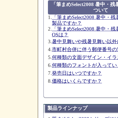
「筆まめSelect2008 暑中
ついて
1.
「筆まめSelect2008 暑
製品ですか？
2.
「筆まめSelect2008 暑
OSは？
3.
暑中見舞いや残暑見舞い以外
4.
市町村合併に伴う郵便番号の
5.
何種類の文面デザイン・イラ
6.
何種類のフォントが入ってい
7.
発売日はいつですか？
8.
価格はいくらですか？
製品ラインナップ