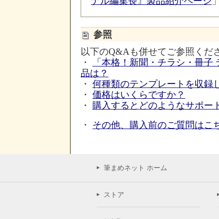
ナル編集長』製品紹介ページ
参照
以下のQ&Aも併せてご参照くだ
・
「本格！新聞・チラシ・冊子 
品は？
・
何種類のテンプレートを収録
・
価格はいくらですか？
・
購入するとどのようなサポー
・
その他、購入前のご質問はこ
筆まめネット ホーム
ストア