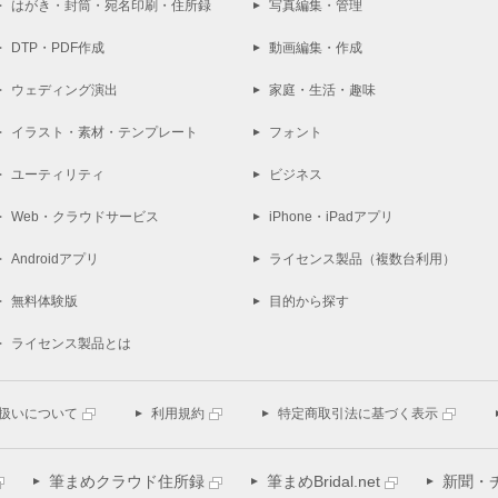
はがき・封筒・宛名印刷・住所録
写真編集・管理
DTP・PDF作成
動画編集・作成
ウェディング演出
家庭・生活・趣味
イラスト・素材・テンプレート
フォント
ユーティリティ
ビジネス
Web・クラウドサービス
iPhone・iPadアプリ
Androidアプリ
ライセンス製品（複数台利用）
無料体験版
目的から探す
ライセンス製品とは
扱いについて
利用規約
特定商取引法に基づく表示
筆まめクラウド住所録
筆まめBridal.net
新聞・