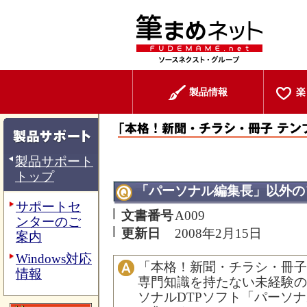
製品情報
楽
製品サポート
トップ
「パーソナル編集長」以外の
サポートセ
文書番号
A009
ンターのご
更新日
2008年2月15日
案内
Windows対応
「本格！新聞・チラシ・冊子
情報
専門知識を持たない未経験の
ソナルDTPソフト「パーソ