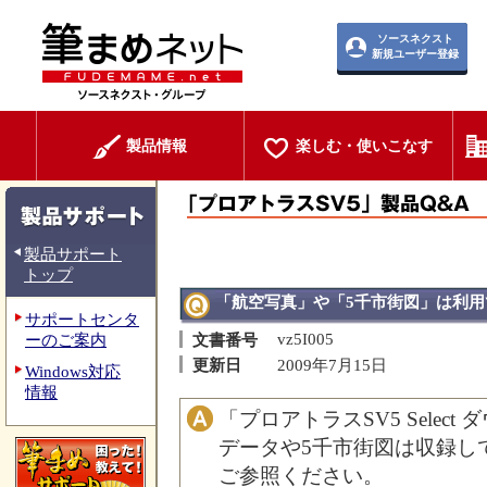
ソースネクスト
新規ユーザー登録
製品情報
楽しむ・使いこなす
製品サポート
トップ
「航空写真」や「5千市街図」は利用
サポートセンタ
vz5I005
ーのご案内
文書番号
更新日
2009年7月15日
Windows対応
情報
「プロアトラスSV5 Selec
データや5千市街図は収録し
ご参照ください。