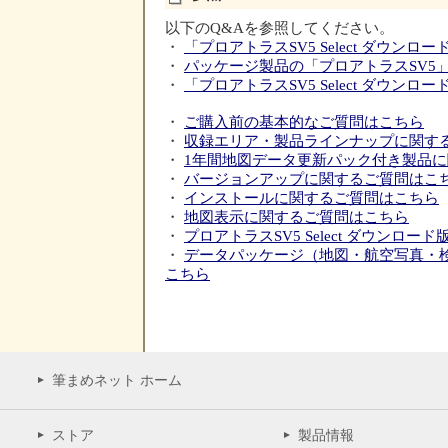
以下のQ&Aを参照してください。
・
「プロアトラスSV5 Select ダウン
・
パッケージ製品の「プロアトラスSV5
・
「プロアトラスSV5 Select ダウ
・
ご購入前の基本的なご質問はこちら
・
収録エリア・製品ラインナップに関す
・
1年間地図データ更新パック付き製品
・
バージョンアップに関するご質問はこ
・
インストールに関するご質問はこちら
・
地図表示に関するご質問はこちら
・
プロアトラスSV5 Select ダウンロ
・
データパッケージ（地図・航空写真・
こちら
筆まめネット ホーム
ストア
製品情報