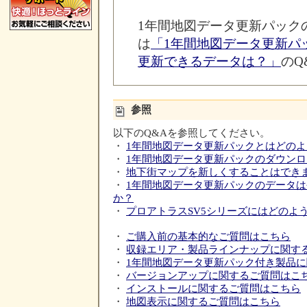
1年間地図データ更新パック
は
「1年間地図データ更新パ
更新できるデータは？」
のQ
参照
以下のQ&Aを参照してください。
・
1年間地図データ更新パックとはどの
・
1年間地図データ更新パックのダウン
・
地下街マップを新しくすることはでき
・
1年間地図データ更新パックのデータ
か？
・
プロアトラスSV5シリーズにはどのよ
・
ご購入前の基本的なご質問はこちら
・
収録エリア・製品ラインナップに関す
・
1年間地図データ更新パック付き製品
・
バージョンアップに関するご質問はこ
・
インストールに関するご質問はこちら
・
地図表示に関するご質問はこちら