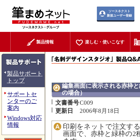
ソースネクスト
新規ユーザー登録
製品情報
楽しむ・使いこなす
製品サポート
トップ
編集画面に表示される赤枠と
の場合）
サポートセ
ンターのご
文書番号
C009
案内
更新日
2006年8月18日
Windows対応
情報
印刷をネットで注文す
画面で、赤枠と緑枠の2