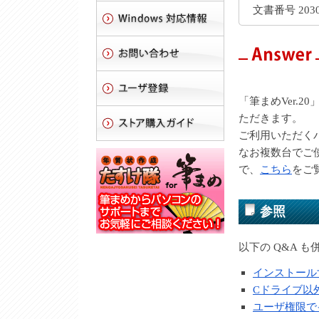
文書番号 2030
「筆まめVer.
ただきます。
ご利用いただく
なお複数台でご
で、
こちら
をご
参照
以下の Q&A 
インストール
Cドライブ以
ユーザ権限で