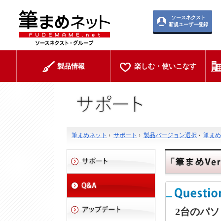
ソースネクスト
新規ユーザー登録
製品情報
楽しむ・使いこなす
筆まめネット
›
サポート
›
製品バージョン選択
›
筆まめ V
2台のパ