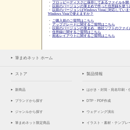
・
フロッピーディスクに保存してあるファイルを開
・
以前のバージョンの筆まめで作った住所録を使う
・
以前のバージョンはWindows Vistaに対応して
Windows Vistaで使えますか？
・
ご購入前のご質問はこちら
・
アップグレードに関するご質問はこちら
・
以前のバージョンの筆まめ、他社ソフトのファイ
・
住所録に関するご質問はこちら
・
宛名レイアウトに関するご質問はこちら
筆まめネット ホーム
ストア
製品情報
新商品
はがき・封筒・宛名印刷・
ブランドから探す
DTP・PDF作成
ジャンルから探す
ウェディング演出
筆まめネット限定商品
イラスト・素材・テンプレ