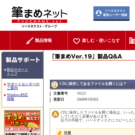
ソースネクスト
新規ユーザー登録
製品情報
楽しむ・使いこなす
製品サポート
トップ
CDに保存してあるファイルを開くには？
サポートセンターの
ご案内
文書番号
19225
Windows対応
情報
更新日
2008年9月8日
CDに保存したファイルを開く場合は、いった
していただく必要があります。
以下の手順で、ハードディスクにコピーした
注意