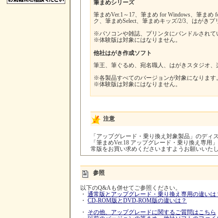
筆まめシリーズ
筆まめVer.1～17、筆まめ for Windows、筆まめ
ク、筆まめSelect、筆まめキッズ/2/3、はがきプリ
※パソコンや雑誌、プリンタにバンドルされて
※体験版は対象にはなりません。
他社はがき作成ソフト
筆王、筆ぐるめ、宛名職人、はがきスタジオ、
※各製品すべてのバージョンが対象になります
※体験版は対象にはなりません。
注意
「アップグレード・乗り換え対象製品」のディ
「筆まめVer.18 アップグレード・乗り換え専
常版をお買い求めくださいますようお願いいた
参照
以下のQ&Aも併せてご参照ください。
・
通常版とアップグレード・乗り換え専用の違いは
・
CD-ROM版とDVD-ROM版の違いは？
・
その他、アップグレードに関するご質問はこちら