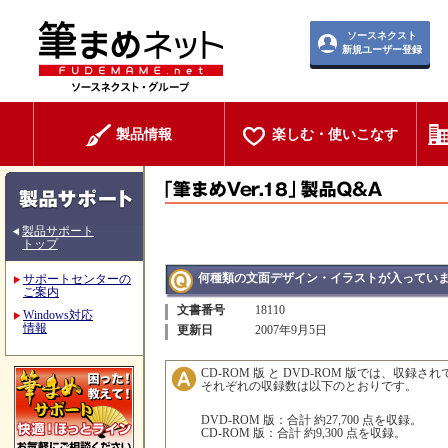
ソースネクスト
新規ユーザー登録
製品情報
楽しむ・使いこなす
製品サポート
トップ
何種類の文面デザイン・イラストが入ってい
サポートセンターの
ご案内
文書番号
18110
Windows対応
情報
更新日
2007年9月5日
CD-ROM 版 と DVD-ROM 版では、収
それぞれの収録数は以下のとおりです。
DVD-ROM 版：合計 約27,700 点を収録。
CD-ROM 版：合計 約9,300 点を収録。