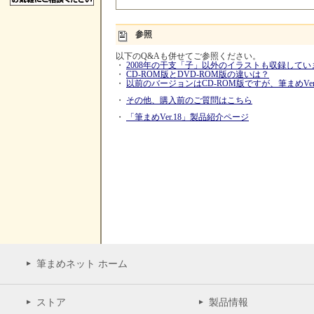
参照
以下のQ&Aも併せてご参照ください。
・
2008年の干支「子」以外のイラストも収録してい
・
CD-ROM版とDVD-ROM版の違いは？
・
以前のバージョンはCD-ROM版ですが、筆まめVer
・
その他、購入前のご質問はこちら
・
「筆まめVer.18」製品紹介ページ
筆まめネット ホーム
ストア
製品情報