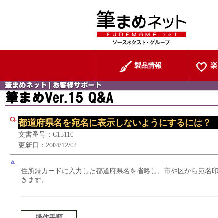
製品情報
楽
都道府県名を宛名に表示しないようにするには？
文書番号：C15110
更新日：2004/12/02
住所録カードに入力した都道府県名を省略し、市や区から宛名
きます。
操作手順