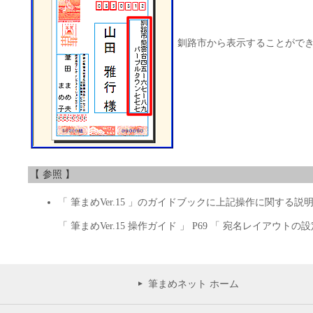
釧路市から表示することがで
【 参照 】
「 筆まめVer.15 」のガイドブックに上記操作に関する説
「 筆まめVer.15 操作ガイド 」 P69 「 宛名レイアウト
筆まめネット ホーム