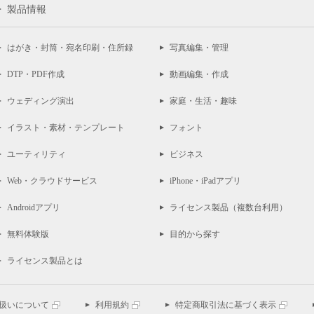
製品情報
はがき・封筒・宛名印刷・住所録
写真編集・管理
DTP・PDF作成
動画編集・作成
ウェディング演出
家庭・生活・趣味
イラスト・素材・テンプレート
フォント
ユーティリティ
ビジネス
Web・クラウドサービス
iPhone・iPadアプリ
Androidアプリ
ライセンス製品（複数台利用）
無料体験版
目的から探す
ライセンス製品とは
扱いについて
利用規約
特定商取引法に基づく表示