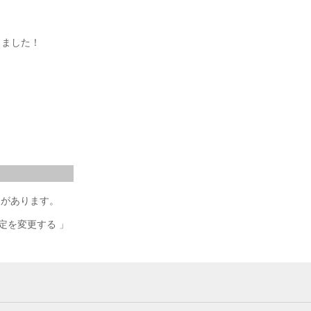
きました！
明があります。
の設定を変更する 」