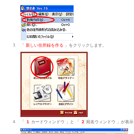
3.
「 新しい住所録を作る 」
をクリックします。
4.
「
１
カードウィンドウ 」と 「
２
宛名ウィンドウ 」が表示