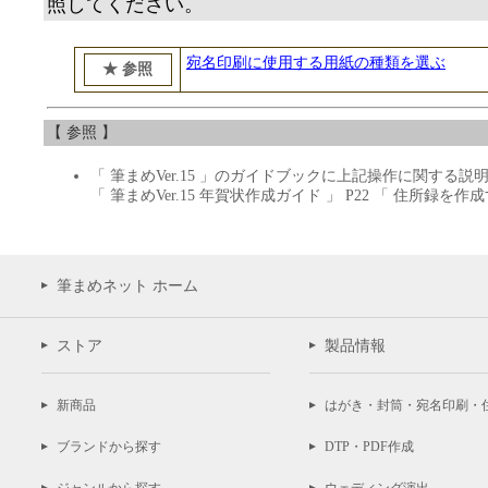
照してください。
宛名印刷に使用する用紙の種類を選ぶ
★ 参照
【 参照 】
「 筆まめVer.15 」のガイドブックに上記操作に関する説
「 筆まめVer.15 年賀状作成ガイド 」 P22 「 住所録を作
筆まめネット ホーム
ストア
製品情報
新商品
はがき・封筒・宛名印刷・
ブランドから探す
DTP・PDF作成