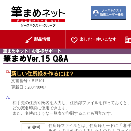
ソースネクスト
新規ユーザー登録
製品情報
楽しむ・使いこなす
新しい住所録を作るには？
文書番号：B15101
更新日：2004/09/07
相手先の住所や氏名を入力し、住所録ファイルを作っておくと
どの宛名印刷に使用できます。
また、名簿のような一覧表で印刷することも可能です。
住所録ファイルとは、住所録カードに「 相
★ 参考
氏名 」を１件ずつ入力したものを「 ファイ