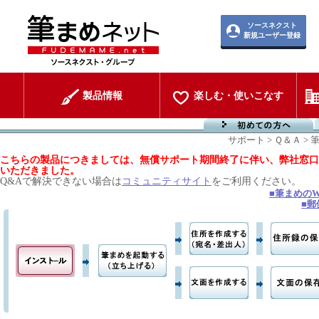
ソースネクスト
新規ユーザー登録
製品情報
楽しむ・使いこなす
サポート > Ｑ＆Ａ > 筆
こちらの製品につきましては、無償サポート期間終了に伴い、弊社窓口
いただきました。
Q&Aで解決できない場合は
コミュニティサイト
をご利用ください。
■
筆まめのWi
■
郵