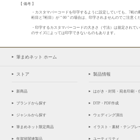
【 備考 】
・カスタマバーコードを印字するように設定していても、7桁の郵
桁目と7桁目）が “ 00 ” の場合は、印字されませんのでご注意く
・印字するカスタマバーコードの大きさ（寸法）は規定されてい
のサイズによっては印字できないものもあります。
筆まめネット ホーム
ストア
製品情報
新商品
はがき・封筒・宛名印刷・
ブランドから探す
DTP・PDF作成
ジャンルから探す
ウェディング演出
筆まめネット限定商品
イラスト・素材・テンプレ
年賀状関連製品
ユーティリティ