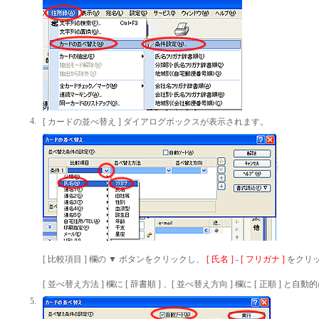
4.
[ カードの並べ替え ] ダイアログボックスが表示されます。
[ 比較項目 ] 欄の ▼
ボタンをクリックし、
[ 氏名 ]
-
[ フリガナ ]
をクリ
[ 並べ替え方法 ] 欄に [ 辞書順 ] 、[ 並べ替え方向 ] 欄に [ 正順 ] と
5.