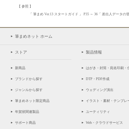
【 参照 】
「 筆まめ Ver.13 スタートガイド 」 P35 ～ 36「 差出人データの
筆まめネット ホーム
ストア
製品情報
新商品
はがき・封筒・宛名印刷・
ブランドから探す
DTP・PDF作成
ジャンルから探す
ウェディング演出
筆まめネット限定商品
イラスト・素材・テンプレ
年賀状関連製品
ユーティリティ
サポート商品
Web・クラウドサービス