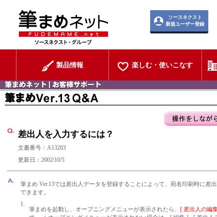
ソースネクスト
新規ユーザー登録
製品情報
楽しむ・使いこなす
差出人を入力するには？
文書番号：A13203
更新日：2002/10/5
筆まめ Ver.13では差出人データを登録することによって、宛名印刷時に差
できます。
1.
筆まめを起動し、オープニングメニューが表示されたら、
[ 差出人の編集