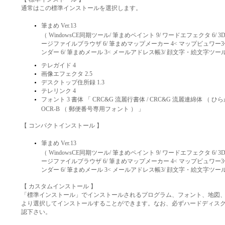
通常はこの標準インストールを選択します。
筆まめ Ver.13
（ WindowsCE同期ツール/ 筆まめペイント 9/ ワードエフェクタ 6/ 3
ージファイルブラウザ 6/ 筆まめマップメーカー 4< マップビュワー3付
ンダー 6/ 筆まめメール 3< メールアドレス帳3/ 顔文字・絵文字ツール
テレガイド 4
画像エフェクタ 2.5
デスクトップ住所録 1.3
テレリンク 4
フォント 3 書体 「 CRC&G 流麗行書体 / CRC&G 流麗連綿体 （ ひ
OCR-B （ 郵便番号専用フォント ） 」
【 コンパクトインストール 】
筆まめ Ver.13
（ WindowsCE同期ツール/ 筆まめペイント 9/ ワードエフェクタ 6/ 3
ージファイルブラウザ 6/ 筆まめマップメーカー 4< マップビュワー3付
ンダー 6/ 筆まめメール 3< メールアドレス帳3/ 顔文字・絵文字ツール
【 カスタムインストール 】
「標準インストール」でインストールされるプログラム、フォント、地図
より選択してインストールすることができます。なお、必ずハードディス
認下さい。