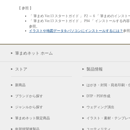
【 参照 】
「 筆まめ Ver.13 スタートガイド 」 P2 ～ 6 「 筆まめのインス
「 筆まめ Ver.13 スタートガイド 」 P94 「 インストールする
参照。
イラストや地図データをパソコンにインストールするには？
参照
筆まめネット ホーム
ストア
製品情報
新商品
はがき・封筒・宛名印刷・
ブランドから探す
DTP・PDF作成
ジャンルから探す
ウェディング演出
筆まめネット限定商品
イラスト・素材・テンプレ
年賀状関連製品
ユーティリティ