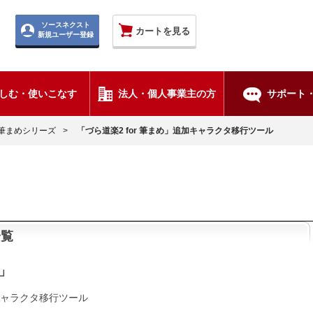
ソースネクスト
カートを見る
新規ユーザー登録
しむ・使いこなす
法人・個人事業主の方
サポート・
筆まめシリーズ
>
「づら道楽2 for 筆まめ」追加キャラクタ移行ツール
一覧
め」
加キャラクタ移行ツール