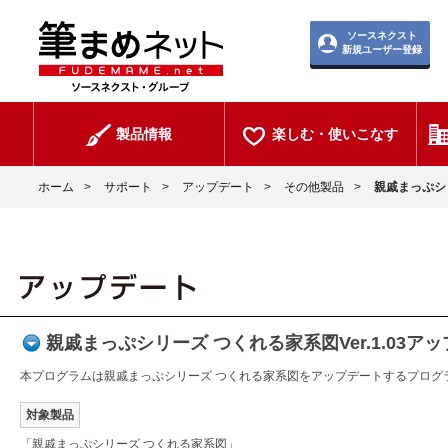
ソースネクスト
新規ユーザー登録
製品情報
楽しむ・使いこなす
ホーム
>
サポート
>
アップデート
>
その他製品
>
親戚まっぷシリ
親戚まっぷシリーズ つくれる家系図Ver.1.03
本プログラムは親戚まっぷシリーズ つくれる家系図をアップデートするプログ
対象製品
「親戚まっぷシリーズ つくれる家系図」