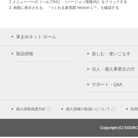
1.メニューバーの［ヘルプ(H)］-［バージョン情報(A)］をクリックする
2. 画面に表示される、「つくれる家系図 Version 1.**」を確認する
筆まめネット ホーム
製品情報
楽しむ・使いこなす
法人・個人事業主の方
サポート・Q&A
個人情報保護方針
個人情報の取扱いについて
利用
Copyright (C) SOUR