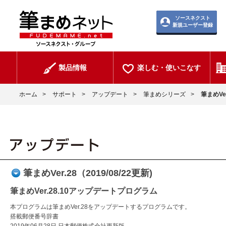
ソースネクスト
新規ユーザー登録
製品情報
楽しむ・使いこなす
ホーム
>
サポート
>
アップデート
>
筆まめシリーズ
>
筆まめVer
筆まめVer.28（2019/08/22更新)
筆まめVer.28.10アップデートプログラム
本プログラムは筆まめVer.28をアップデートするプログラムです。
搭載郵便番号辞書