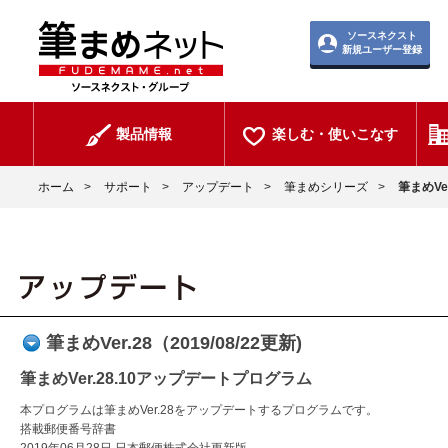
ソースネクスト
新規ユーザー登録
製品情報
楽しむ・使いこなす
ホーム
>
サポート
>
アップデート
>
筆まめシリーズ
>
筆まめVer
筆まめVer.28（2019/08/22更新)
筆まめVer.28.10アップデートプログラム
本プログラムは筆まめVer.28をアップデートするプログラムです。
搭載郵便番号辞書