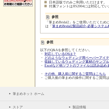
※
日本語版でのみご利用いただけます。
※
付属フォントはJIS2004には対応して
参照
「筆まめBridal2」をご使用いただく
は「
筆まめBridal2製品紹介-必要システ
参照
以下のQ&Aを参照してください。
・
対応しているOSは？
・
どのようなウェディング用ペーパーアイ
・
収録しているウェディング素材のサンプ
・
Excelなど他ソフトのファイルは読み込め
・
その他、購入前に関するご質問はこちら
・ ご購入後の筆まめの操作に関するご質問
筆まめネット ホーム
ストア
製品情報