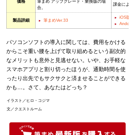
価格
筆まめ アップグレード・乗換版の場
課金による
合。
iOS版
製品詳細
筆まめVer.33
Andor
パソコンソフトの導入に関しては、費用をかける
からこそ重い腰を上げて取り組めるという副次的
なメリットも意外と見逃せない。いや、お手軽な
スマホアプリと割り切ったほうが、通勤時間を使
ったり出先でもサクサクと済ませることができる
かも…。さて、あなたはどっち？
イラスト／ヒロ・コジマ
文／クエストルーム