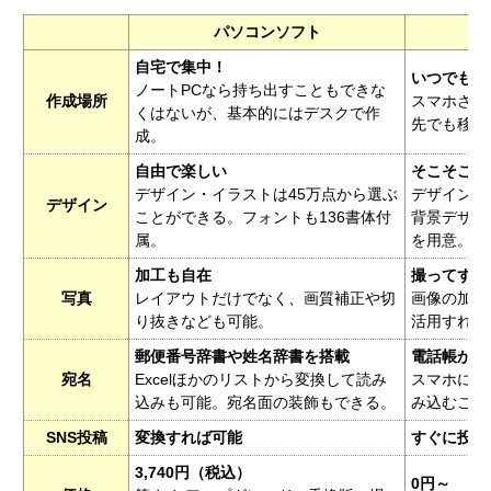
パソコンソフト
自宅で集中！
いつでもど
ノートPCなら持ち出すこともできな
作成場所
スマホさえ
くはないが、基本的にはデスクで作
先でも移動
成。
自由で楽しい
そこそこで
デザイン・イラストは45万点から選ぶ
デザインは3
デザイン
ことができる。フォントも136書体付
背景デザイ
属。
を用意。
加工も自在
撮ってすぐ
写真
レイアウトだけでなく、画質補正や切
画像の加工
り抜きなども可能。
活用すれば
郵便番号辞書や姓名辞書を搭載
電話帳から
宛名
Excelほかのリストから変換して読み
スマホに登
込みも可能。宛名面の装飾もできる。
み込むこと
SNS投稿
変換すれば可能
すぐに投稿
3,740円（税込）
0円～