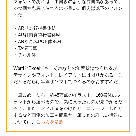
フォントであれば、手書きのような雰囲気があって、
かつ個性も感じられるのが良い。例えば以下のフォン
トだ。
・ARペン行楷書体M
・AR祥南真筆行書体M
・ARなごみPOP体BO4
・TA演芸筆
・チハル体
WordとExcelでも、それなりの年賀状はつくれるが、
デザインやフォント、レイアウトには限りがある。こ
だわるならば年賀状ソフトでつくるのがおすすめだ。
「筆まめ」なら、約45万点のイラスト、160書体のフ
ォントから選べるので、気に入ったものが見つかるだ
ろう。また、フィルタをかけたり、コラージュしたり
するなど画像の加工も簡単だ。筆まめの詳しい情報に
ついては、
こちらを参照。