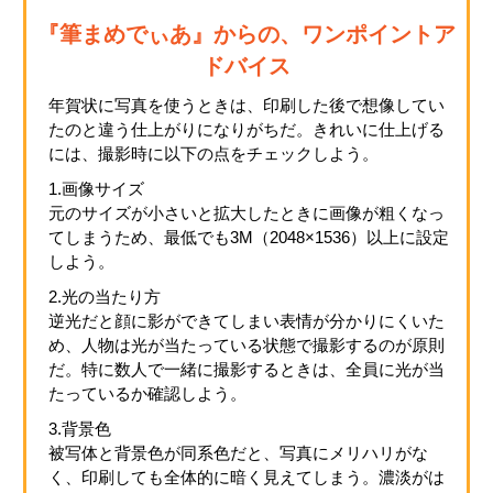
『筆まめでぃあ』からの、ワンポイントア
ドバイス
年賀状に写真を使うときは、印刷した後で想像してい
たのと違う仕上がりになりがちだ。きれいに仕上げる
には、撮影時に以下の点をチェックしよう。
1.画像サイズ
元のサイズが小さいと拡大したときに画像が粗くなっ
てしまうため、最低でも3M（2048×1536）以上に設定
しよう。
2.光の当たり方
逆光だと顔に影ができてしまい表情が分かりにくいた
め、人物は光が当たっている状態で撮影するのが原則
だ。特に数人で一緒に撮影するときは、全員に光が当
たっているか確認しよう。
3.背景色
被写体と背景色が同系色だと、写真にメリハリがな
く、印刷しても全体的に暗く見えてしまう。濃淡がは